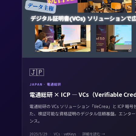
🇯🇵
JAPAN · 電通総研
電通総研 × ICP — VCs（Verifiable Cred
電通総研の VCs ソリューション「VeCrea」と ICP 暗
た、検証可能な資格証明のデジタル信頼基盤。エンター
ンス。
2025/5/29
VCs · vetKeys
詳細を読む →