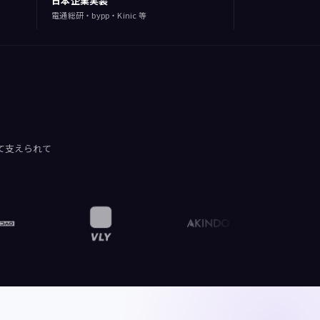
日本企業実装
電通総研・bypp・Kinic 等
って支えられて