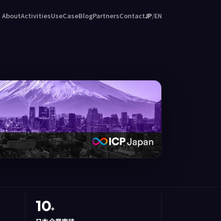
About
Activities
UseCase
Blog
Partners
Contact
JP
/
EN
10
+