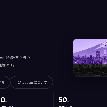
puter（分散型クラウ
組織です。
する
ICP Japan について
50
50
+
+